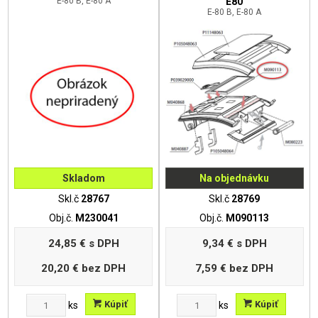
E-80 B, E-80 A
E80
E-80 B, E-80 A
Skladom
Na objednávku
Skl.č
28767
Skl.č
28769
Obj.č.
M230041
Obj.č.
M090113
24,85 €
s DPH
9,34 €
s DPH
20,20 €
bez DPH
7,59 €
bez DPH
Kúpiť
Kúpiť
ks
ks