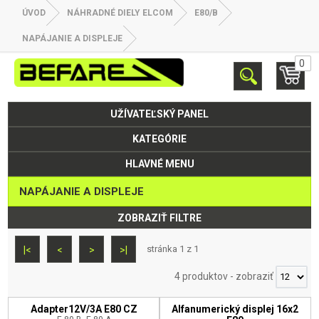
ÚVOD
NÁHRADNÉ DIELY ELCOM
E80/B
NAPÁJANIE A DISPLEJE
0
UŽÍVATEĽSKÝ PANEL
KATEGÓRIE
HLAVNÉ MENU
NAPÁJANIE A DISPLEJE
ZOBRAZIŤ FILTRE
stránka 1 z 1
|<
<
>
>|
4 produktov
-
zobraziť
Adapter12V/3A E80 CZ
Alfanumerický displej 16x2