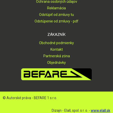
Ochrana osobných údajov
Reklamácia
Odstúpiť od zmluvy tu
Odstúpenie od zmluvy - pdf
ZÁKAZNÍK
Obchodné podmienky
Kontakt
Partnerská zóna
Objednávky
© Autorské práva - BEFARE 1 s.r.o.
Dizajn - Elall, spol. s r. o. -
www.elall.sk