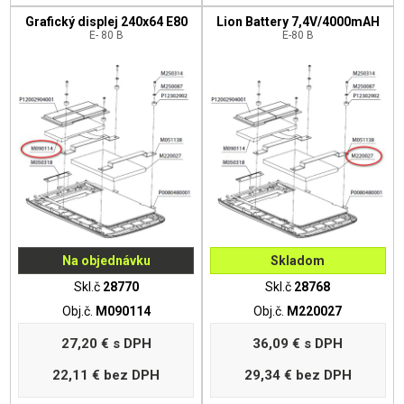
Grafický displej 240x64 E80
Lion Battery 7,4V/4000mAH
E- 80 B
E-80 B
Na objednávku
Skladom
Skl.č
28770
Skl.č
28768
Obj.č.
M090114
Obj.č.
M220027
27,20 €
s DPH
36,09 €
s DPH
22,11 €
bez DPH
29,34 €
bez DPH