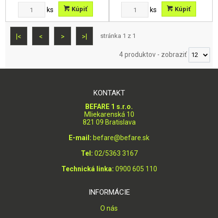
Kúpiť
Kúpiť
ks
ks
stránka 1 z 1
|<
<
>
>|
4 produktov
-
zobraziť
KONTAKT
BEFARE 1 s.r.o.
Mliekarenská 10
821 09 Bratislava
E-mail:
befare@befare.sk
Tel:
02/5363 3167
Technická linka:
0900 605 110
INFORMÁCIE
O nás