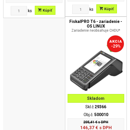
Kúpiť
ks
Kúpiť
ks
FiskalPRO T6 - zariadenie -
OS LINUX
Zariadenie neobsahuje CHDU*
-29%
Skladom
Skl.č
29366
Obj.č.
500010
205,41 €
s DPH
146,37
€
s DPH