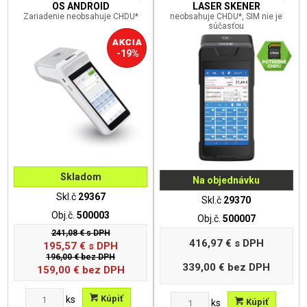
OS ANDROID
LASER SKENER
Zariadenie neobsahuje CHDU*
neobsahuje CHDU*, SIM nie je
súčasťou
-19%
Skladom
Na objednávku
Skl.č
29367
Skl.č
29370
Obj.č.
500003
Obj.č.
500007
241,08 €
s DPH
416,97 €
s DPH
195,57
€
s DPH
196,00 €
bez DPH
339,00 €
bez DPH
159,00
€
bez DPH
Kúpiť
ks
Kúpiť
ks