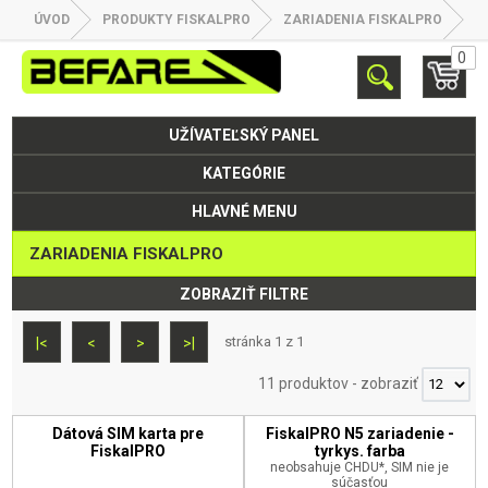
ÚVOD
PRODUKTY FISKALPRO
ZARIADENIA FISKALPRO
0
UŽÍVATEĽSKÝ PANEL
KATEGÓRIE
HLAVNÉ MENU
ZARIADENIA FISKALPRO
ZOBRAZIŤ FILTRE
stránka 1 z 1
|<
<
>
>|
11 produktov
-
zobraziť
Dátová SIM karta pre
FiskalPRO N5 zariadenie -
FiskalPRO
tyrkys. farba
neobsahuje CHDU*, SIM nie je
súčasťou