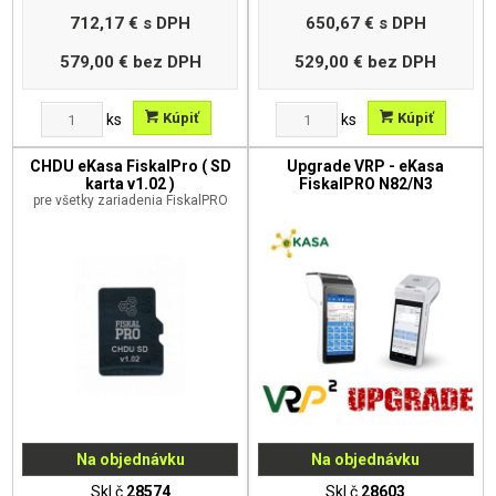
712,17 €
s DPH
650,67 €
s DPH
579,00 €
bez DPH
529,00 €
bez DPH
Kúpiť
Kúpiť
ks
ks
CHDU eKasa FiskalPro ( SD
Upgrade VRP - eKasa
karta v1.02 )
FiskalPRO N82/N3
pre všetky zariadenia FiskalPRO
Na objednávku
Na objednávku
Skl.č
28574
Skl.č
28603