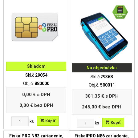
Skladom
Na objednávku
Skl.č
29054
Skl.č
29368
Obj.č.
880000
Obj.č.
500011
0,00 €
s DPH
301,35 €
s DPH
0,00 €
bez DPH
245,00 €
bez DPH
Kúpiť
ks
Kúpiť
ks
FiskalPRO N82 zariadenie,
FiskalPRO N86 zariadenie,