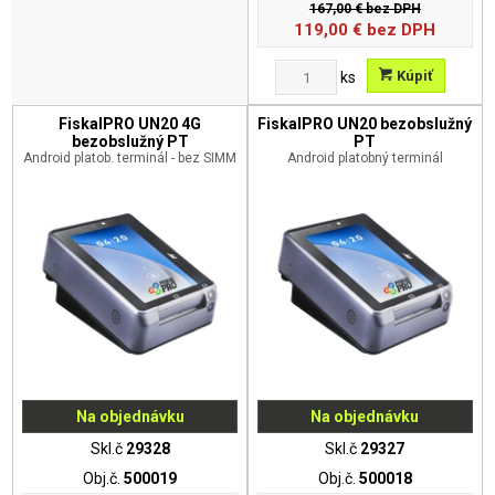
167,00 €
bez DPH
119,00
€
bez DPH
Kúpiť
ks
FiskalPRO UN20 4G
FiskalPRO UN20 bezobslužný
bezobslužný PT
PT
Android platob. terminál - bez SIMM
Android platobný terminál
Na objednávku
Na objednávku
Skl.č
29328
Skl.č
29327
Obj.č.
500019
Obj.č.
500018