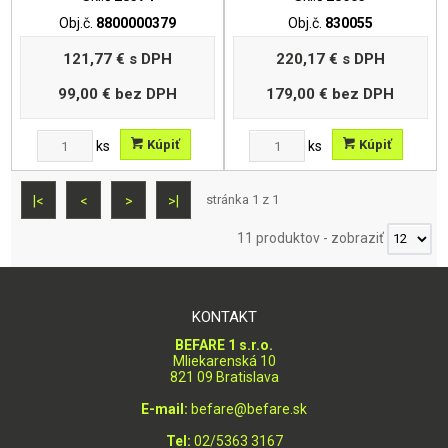
Obj.č.
8800000379
Obj.č.
830055
121,77 €
s DPH
220,17 €
s DPH
99,00 €
bez DPH
179,00 €
bez DPH
Kúpiť
Kúpiť
ks
ks
stránka 1 z 1
|<
<
>
>|
11 produktov
-
zobraziť
KONTAKT
BEFARE 1 s.r.o.
Mliekarenská 10
821 09 Bratislava
E-mail:
befare@befare.sk
Tel:
02/5363 3167