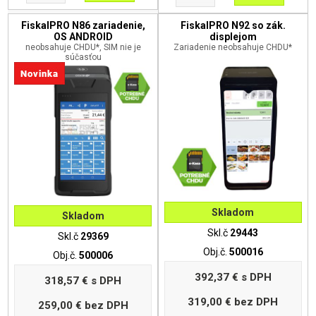
FiskalPRO N86 zariadenie,
FiskalPRO N92 so zák.
OS ANDROID
displejom
neobsahuje CHDU*, SIM nie je
Zariadenie neobsahuje CHDU*
súčasťou
Skladom
Skladom
Skl.č
29443
Skl.č
29369
Obj.č.
500016
Obj.č.
500006
392,37 €
s DPH
318,57 €
s DPH
319,00 €
bez DPH
259,00 €
bez DPH