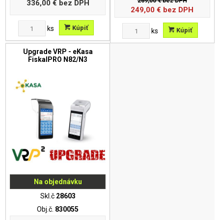
269,00 €
bez DPH
336,00 €
bez DPH
249,00
€
bez DPH
Kúpiť
ks
Kúpiť
ks
Upgrade VRP - eKasa
FiskalPRO N82/N3
Na objednávku
Skl.č
28603
Obj.č.
830055