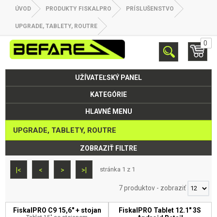
ÚVOD
PRODUKTY FISKALPRO
PRÍSLUŠENSTVO
UPGRADE, TABLETY, ROUTRE
0
UŽÍVATEĽSKÝ PANEL
KATEGÓRIE
HLAVNÉ MENU
UPGRADE, TABLETY, ROUTRE
ZOBRAZIŤ FILTRE
stránka 1 z 1
|<
<
>
>|
7 produktov
-
zobraziť
FiskalPRO C9 15,6" + stojan
FiskalPRO Tablet 12.1" 3S