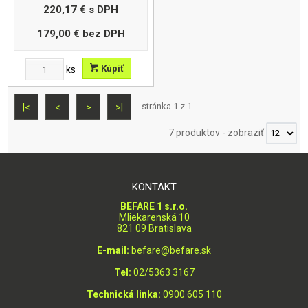
220,17 €
s DPH
179,00 €
bez DPH
Kúpiť
ks
stránka 1 z 1
|<
<
>
>|
7 produktov
-
zobraziť
KONTAKT
BEFARE 1 s.r.o.
Mliekarenská 10
821 09 Bratislava
E-mail:
befare@befare.sk
Tel:
02/5363 3167
Technická linka:
0900 605 110