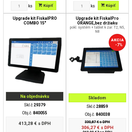
Kúpiť
Kúpiť
ks
ks
Upgrade kit FiskalPRO
Upgrade kit FiskalPro
COMBO 15"
ORANGE,bez držiaku
pokl. systém + tablet k zar. T2, N5,
N8
-7%
Na objednávku
Skladom
Skl.č
29379
Skl.č
28859
Obj.č.
840055
Obj.č.
840038
330,87 €
s DPH
413,28 €
s DPH
306,27
€
s DPH