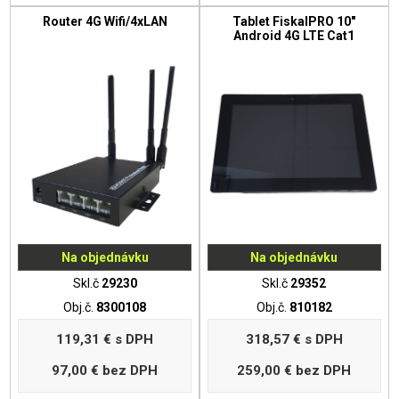
Router 4G Wifi/4xLAN
Tablet FiskalPRO 10"
Android 4G LTE Cat1
Na objednávku
Na objednávku
Skl.č
29230
Skl.č
29352
Obj.č.
8300108
Obj.č.
810182
119,31 €
s DPH
318,57 €
s DPH
97,00 €
bez DPH
259,00 €
bez DPH