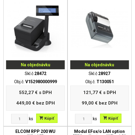
Na objednávku
Na objednávku
Skl.č
28472
Skl.č
28927
Obj.č.
V152980000999
Obj.č.
T130051
552,27 €
s DPH
121,77 €
s DPH
449,00 €
bez DPH
99,00 €
bez DPH
Kúpiť
Kúpiť
ks
ks
ELCOM RPP 200 WU
Modul EFox/o LAN option