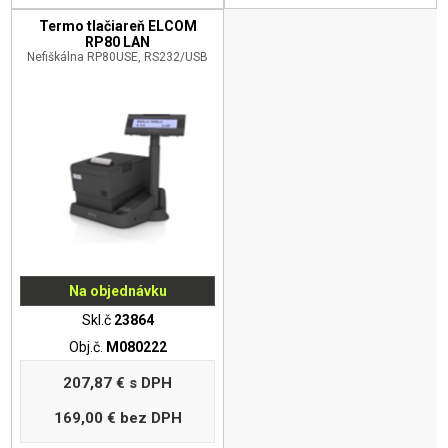
Termo tlačiareň ELCOM
RP80 LAN
Nefiškálna RP80USE, RS232/USB
Na objednávku
Skl.č
23864
Obj.č.
M080222
207,87 €
s DPH
169,00 €
bez DPH