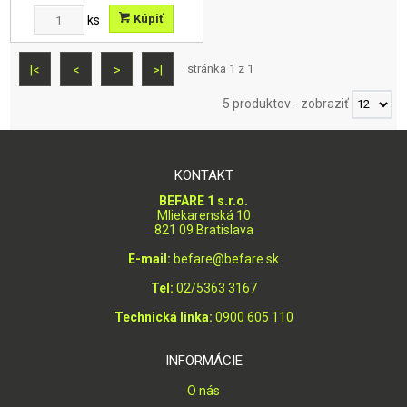
Kúpiť
ks
stránka 1 z 1
|<
<
>
>|
5 produktov
-
zobraziť
KONTAKT
BEFARE 1 s.r.o.
Mliekarenská 10
821 09 Bratislava
E-mail:
befare@befare.sk
Tel:
02/5363 3167
Technická linka:
0900 605 110
INFORMÁCIE
O nás