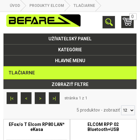
ÚVOD
PRODUKTY ELCOM
TLAČIARNE
0
UŽÍVATEĽSKÝ PANEL
KATEGÓRIE
HLAVNÉ MENU
TLAČIARNE
ZOBRAZIŤ FILTRE
stránka 1 z 1
|<
<
>
>|
5 produktov
-
zobraziť
EFox/o T Elcom RP80 LAN*
ELCOM RPP 02
eKasa
Bluetooth+USB