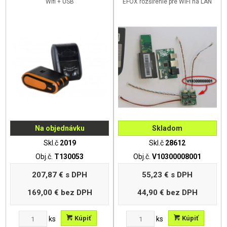
Wifi + USB
EFOX rozšírenie pre WiFI na LAN
Na objednávku
Skladom
Skl.č
2019
Skl.č
28612
Obj.č.
T130053
Obj.č.
V10300008001
207,87 €
s DPH
55,23 €
s DPH
169,00 €
bez DPH
44,90 €
bez DPH
Kúpiť
Kúpiť
ks
ks