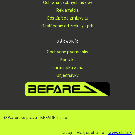
Ochrana osobných údajov
Reklamácia
Odstúpiť od zmluvy tu
Odstúpenie od zmluvy - pdf
ZÁKAZNÍK
Obchodné podmienky
Kontakt
Partnerská zóna
Objednávky
© Autorské práva - BEFARE 1 s.r.o.
Dizajn - Elall, spol. s r. o. -
www.elall.sk