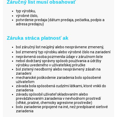
Záručný list musí obsahovať
typ výrobku,
výrobné číslo,
potvrdenie predaja (dátum predaja, pečiatka, podpis a
adresa predajcu)
Záruka stráca platnosť ak
bol záručný list neúplný alebo neoprávnene zmenený,
bol zmenený typ výrobku alebo výrobné číslo na zariadení
neprávnená osoba pozmenila údaje v záručnom liste
nebol dodržaný správny spôsob používania a údržby
výrobku uvedeného v užívateľskej príručke
bol zistený neodborný alebo neoprávnený zásah na
zariadení
mechanické poškodenie zariadenia bolo spôsobené
užívateľom
závada bola spôsobená cudzími látkami, ktoré vnikli do
zariadenia
závadu spôsobil užívateľ skladovaním alebo
prevádzkovaním zariadenia v nevhodnom prostredí
(vlhké, prašné, chemicky agresívne prostredie)
bolo zariadenie pripojené na iné, než predpísané sieťové
zariadenia