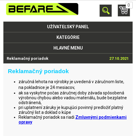
0
UŽÍVATEĽSKÝ PANEL
KATEGÓRIE
HLAVNÉ MENU
Reklamačný poriadok
27.10.2021
Reklamačný poriadok
záručná lehota na výrobky je uvedená v záručnom liste,
na pokladnice je 24 mesiacov,
ak sa vyskytne počas záručnej doby závada spôsobená
výrobnou chybou alebo vadou materiálu, bude bezplatne
odstránená,
pri uplatnení záruky je kupujúci povinný predložiť platný
záručný list a doklad o kúpe
Reklamačný poriadok sa riadi
Zmluvnými podmienkami
opravy