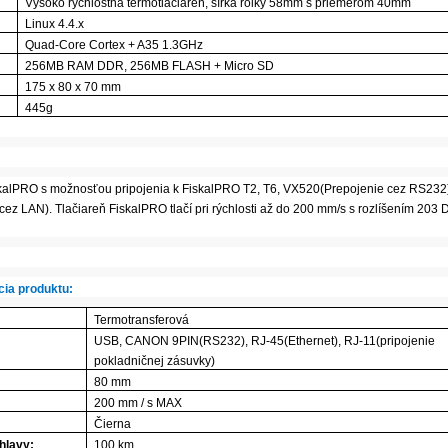
Vysoko rýchlostná termotlačiareň, šírka rolky 58mm s priemerom 40mm
Linux 4.4.x
Quad-Core Cortex + A35 1.3GHz
256MB RAM DDR, 256MB FLASH + Micro SD
175 x 80 x 70 mm
445g
iskalPRO s možnosťou pripojenia k FiskalPRO T2, T6, VX520(Prepojenie cez RS23
cez LAN). Tlačiareň FiskalPRO tlačí pri rýchlosti až do 200 mm/s s rozlíšením 203 
cia produktu:
Termotransferová
USB, CANON 9PIN(RS232), RJ-45(Ethernet), RJ-11(pripojenie
pokladničnej zásuvky)
80 mm
200 mm / s MAX
Čierna
 hlavy:
100 km