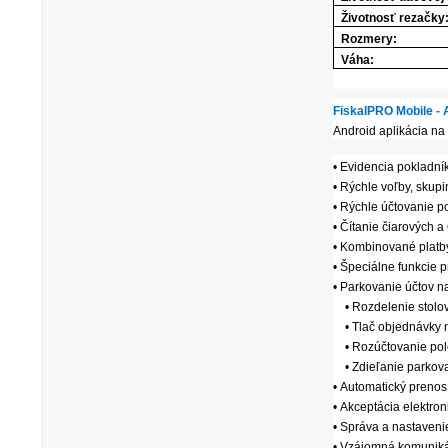
Životnosť rezačky
Rozmery:
Váha:
FiskalPRO Mobile - 
Android aplikácia na
• Evidencia pokladní
• Rýchle voľby, skup
• Rýchle účtovanie 
• Čítanie čiarových 
• Kombinované platby
• Špeciálne funkcie 
• Parkovanie účtov na
• Rozdelenie stolov 
• Tlač objednávky na
• Rozúčtovanie pol
• Zdieľanie parkova
• Automatický prenos 
• Akceptácia elektron
• Správa a nastaveni
• Vzájomná komunikác