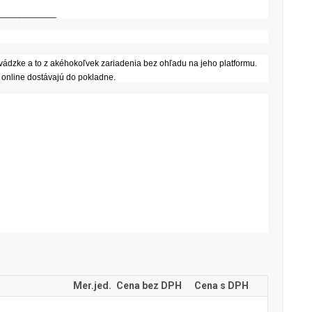
____________
vádzke a to z akéhokoľvek zariadenia bez ohľadu na jeho platformu.
a online dostávajú do pokladne.
Mer.jed.
Cena bez DPH
Cena s DPH