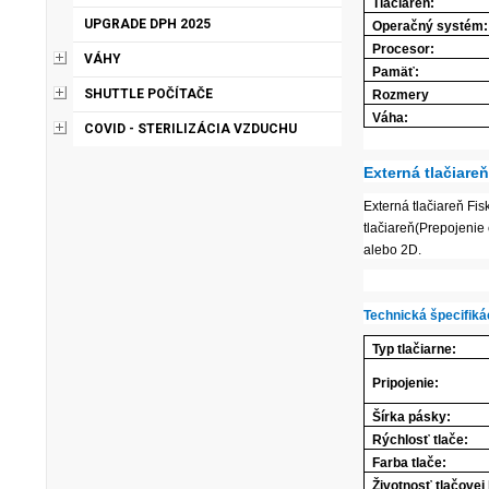
Tlačiareň:
UPGRADE DPH 2025
Operačný systém:
Procesor:
VÁHY
Pamäť:
SHUTTLE POČÍTAČE
Rozmery
Váha:
COVID - STERILIZÁCIA VZDUCHU
Externá tlačiareň
Externá tlačiareň F
tlačiareň(Prepojenie 
alebo 2D.
Technická špecifiká
Typ tlačiarne:
Pripojenie:
Šírka pásky:
Rýchlosť tlače:
Farba tlače:
Životnosť tlačovej