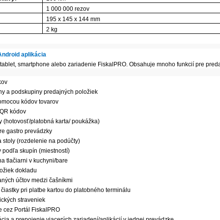
:
1 000 000 rezov
195 x 145 x 144 mm
2 kg
Android aplikácia
 tablet, smartphone alebo zariadenie FiskalPRO. Obsahuje mnoho funkcií pre predaj
kov
iny a podskupiny predajných položiek
pomocou kódov tovarov
a QR kódov
 (hotovosť/platobná karta/ poukážka)
pre gastro prevádzky
 stoly (rozdelenie na podúčty)
podľa skupín (miestností)
 tlačiarni v kuchyni/bare
ožiek dokladu
ných účtov medzi čašníkmi
čiastky pri platbe kartou do platobného terminálu
ických straveniek
e cez Portál FiskalPRO
ia a prepojenie viacerých zariadení/aplikácií v jednej prevádzke