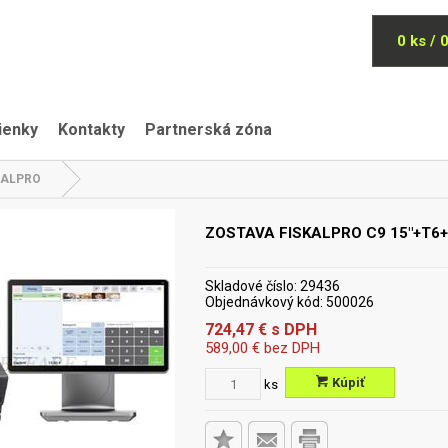
0 ks / 
ienky
Kontakty
Partnerská zóna
KALPRO
ZOSTAVA FISKALPRO C9 15"+T6
Skladové číslo:
29436
Objednávkový kód:
500026
724,47
€
s DPH
589,00
€
bez DPH
Kúpiť
ks