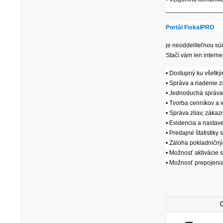
________________
Portál FiskalPRO
je neoddeliteľnou sú
Stačí vám len intern
• Dostupný ku všetk
• Správa a riadenie z
• Jednoduchá správa
• Tvorba cenníkov a i
• Správa zliav, zákazn
• Evidencia a nastave
• Predajné štatistik
• Záloha pokladničný
• Možnosť aktivácie 
• Možnosť prepojeni
O