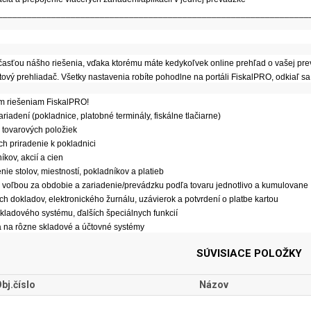
________________________________________________________________
časťou nášho riešenia, vďaka ktorému máte kedykoľvek online prehľad o vašej pre
etový prehliadač. Všetky nastavenia robíte pohodlne na portáli FiskalPRO, odkiaľ s
ým riešeniam FiskalPRO!
ariadení (pokladnice, platobné terminály, fiskálne tlačiarne)
 tovarových položiek
ch priradenie k pokladnici
íkov, akcií a cien
nie stolov, miestností, pokladníkov a platieb
y s voľbou za obdobie a zariadenie/prevádzku podľa tovaru jednotlivo a kumulovane
ch dokladov, elektronického žurnálu, uzávierok a potvrdení o platbe kartou
skladového systému, ďalších špeciálnych funkcií
a na rôzne skladové a účtovné systémy
SÚVISIACE POLOŽKY
bj.číslo
Názov