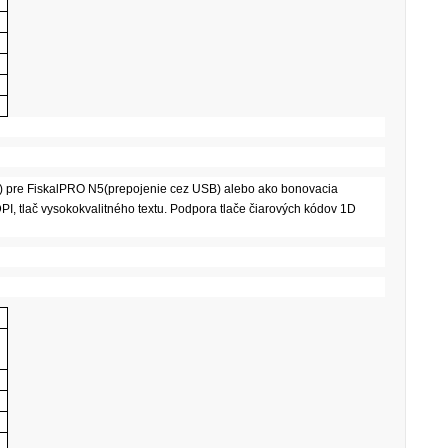
2) pre FiskalPRO N5(prepojenie cez USB) alebo ako bonovacia
DPI, tlač vysokokvalitného textu. Podpora tlače čiarových kódov 1D