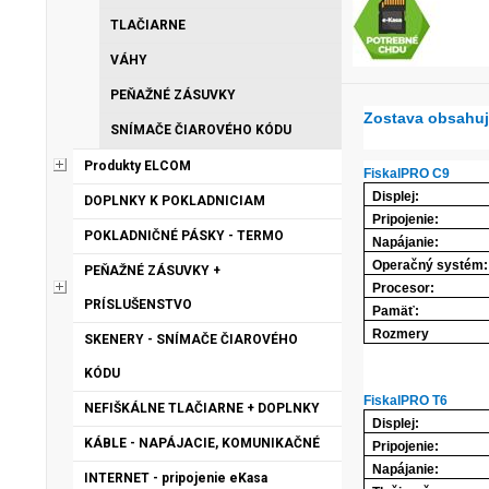
TLAČIARNE
VÁHY
PEŇAŽNÉ ZÁSUVKY
Zostava obsahujú
SNÍMAČE ČIAROVÉHO KÓDU
Produkty ELCOM
FiskalPRO C9
Displej:
DOPLNKY K POKLADNICIAM
Pripojenie:
POKLADNIČNÉ PÁSKY - TERMO
Napájanie:
Operačný systém:
PEŇAŽNÉ ZÁSUVKY +
Procesor:
PRÍSLUŠENSTVO
Pamäť:
Rozmery
SKENERY - SNÍMAČE ČIAROVÉHO
KÓDU
FiskalPRO T6
NEFIŠKÁLNE TLAČIARNE + DOPLNKY
Displej:
KÁBLE - NAPÁJACIE, KOMUNIKAČNÉ
Pripojenie:
Napájanie:
INTERNET - pripojenie eKasa