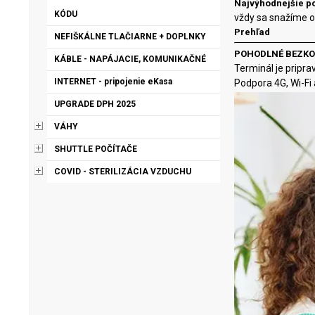
Najvýhodnejšie po
KÓDU
vždy sa snažíme 
Prehľad
NEFIŠKÁLNE TLAČIARNE + DOPLNKY
POHODLNÉ BEZKO
KÁBLE - NAPÁJACIE, KOMUNIKAČNÉ
Terminál je pripr
INTERNET - pripojenie eKasa
Podpora 4G, Wi-Fi 
UPGRADE DPH 2025
VÁHY
SHUTTLE POČÍTAČE
COVID - STERILIZÁCIA VZDUCHU