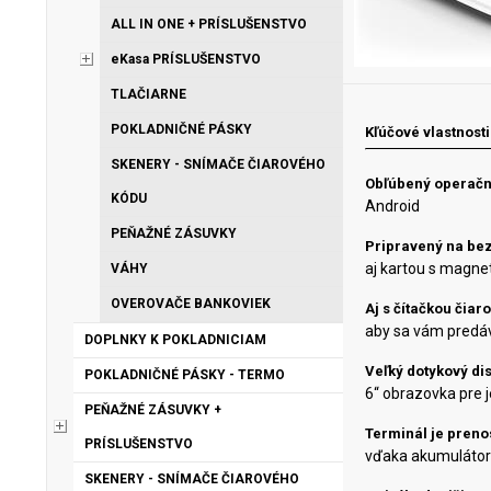
ALL IN ONE + PRÍSLUŠENSTVO
eKasa PRÍSLUŠENSTVO
TLAČIARNE
POKLADNIČNÉ PÁSKY
Kľúčové vlastnosti
SKENERY - SNÍMAČE ČIAROVÉHO
Obľúbený operačn
KÓDU
Android
PEŇAŽNÉ ZÁSUVKY
Pripravený na bez
aj kartou s magn
VÁHY
OVEROVAČE BANKOVIEK
Aj s čítačkou čiar
aby sa vám predáv
DOPLNKY K POKLADNICIAM
Veľký dotykový dis
POKLADNIČNÉ PÁSKY - TERMO
6“ obrazovka pre 
PEŇAŽNÉ ZÁSUVKY +
Terminál je preno
PRÍSLUŠENSTVO
vďaka akumulátor
SKENERY - SNÍMAČE ČIAROVÉHO