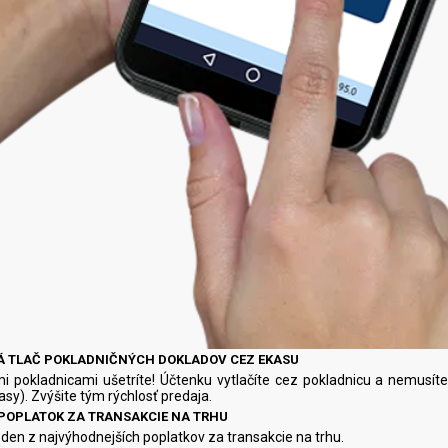
Á TLAČ POKLADNIČNÝCH DOKLADOV CEZ EKASU
i pokladnicami ušetríte! Účtenku vytlačíte cez pokladnicu a nemusí
asy). Zvýšite tým rýchlosť predaja.
POPLATOK ZA TRANSAKCIE NA TRHU
n z najvýhodnejších poplatkov za transakcie na trhu.