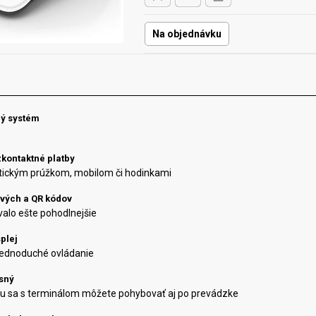
Na objednávku
ý systém
kontaktné platby
etickým prúžkom, mobilom či hodinkami
ových a QR kódov
alo ešte pohodlnejšie
plej
jednoduché ovládanie
sný
u sa s terminálom môžete pohybovať aj po prevádzke