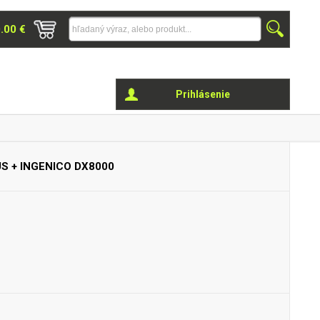
0.00 €
Prihlásenie
US +
INGENICO DX8000