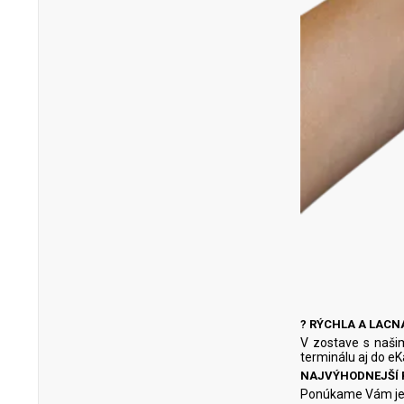
?
RÝCHLA A LACN
V zostave s našim
terminálu aj do eK
NAJVÝHODNEJŠÍ 
Ponúkame Vám jede