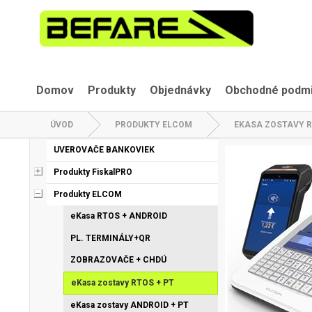
Domov
Produkty
Objednávky
Obchodné podm
ÚVOD
PRODUKTY ELCOM
EKASA ZOSTAVY R
UVEROVAČE BANKOVIEK
Produkty FiskalPRO
Produkty ELCOM
eKasa RTOS + ANDROID
PL. TERMINÁLY+QR
ZOBRAZOVAČE + CHDÚ
eKasa zostavy RTOS + PT
eKasa zostavy ANDROID + PT