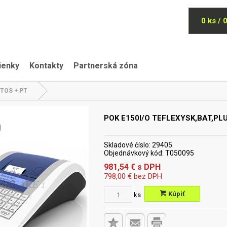
0 ks / 
ienky
Kontakty
Partnerská zóna
TOS + PT
POK E150I/O TEFLEXYSK,BAT,PL
Skladové číslo:
29405
Objednávkový kód:
T050095
981,54
€
s DPH
798,00
€
bez DPH
Kúpiť
ks