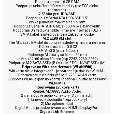
Podporuje max. 16 GB RAM
Podporuje unbuffered DIMM moduly (nie ECC alebo
registered)
2.5" slot pre HDD/SSD
Podporuje 1 x Serial ATA HDD/SSD 2.5"
Výška jednotky: maximálne 9.5 mm
Podporuje Serial-ATA III, 6 Gb/s (600 MB/s) bandwidth
Podporuje Unified Extensible Firmware Interface (UEFI)
SATA kábel je integrovaný na základnej doske
M.2 2280 BM slot
The M.2 2280 BM slot disponuje nasledovnými parametrami:
- PCI-Express Gen. 3.0 X2
- SATA v3.0 (max. 6 Gbps)
Podporuje M.2 karty so šírkou 22 mm
a dĺžkou 42, 60 alebo 80 mm (typ 2242, 2260, 2280).
Podporuje M.2 SATA SSDs (B+M) a M.2 PCIe NVME SSDs (M)
Príprava na Wireless Network (WLAN/Wifi)
Wifi karta nie je integrovaná - je potrebné ju dokúpiť WLN-M1
Príprava pre inštaláciu Wifi M.2-2230 WLAN karty
Supports WLAN expansion cards (optional Shuttle accessory:
WLN-M1
)
Integrovaná zvuková karta
Realtek ALC888S Audio Codec
2 x analógové audio konektory (3.5 mm jack):
1) Line-out (slúchadlá / reproduktory)
2) Microphone input
Digital Audio je podporované cez HDMI a DisplayPort
Gigabit LAN Ethernet