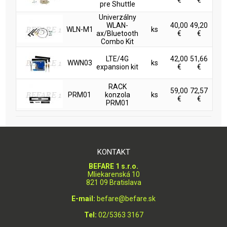
€
€
pre Shuttle
Univerzálny
WLAN-
40,00
49,20
WLN-M1
ks
ax/Bluetooth
€
€
Combo Kit
LTE/4G
42,00
51,66
WWN03
ks
expansion kit
€
€
RACK
59,00
72,57
PRM01
konzola
ks
€
€
PRM01
KONTAKT
BEFARE 1 s.r.o.
Mliekarenská 10
821 09 Bratislava
E-mail:
befare@befare.sk
Tel:
02/5363 3167