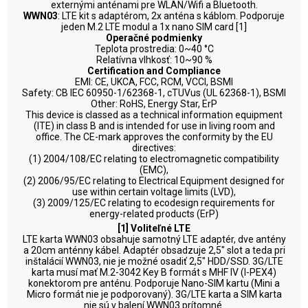
externými anténami pre WLAN/Wifi a Bluetooth.
WWN03
: LTE kit s adaptérom, 2x anténa s káblom. Podporuje
jeden M.2 LTE modul a 1x nano SIM card [1]
Operačné podmienky
Teplota prostredia: 0~40 °C
Relatívna vlhkosť: 10~90 %
Certification and Compliance
EMI: CE, UKCA, FCC, RCM, VCCI, BSMI
Safety: CB IEC 60950-1/62368-1, cTUVus (UL 62368-1), BSMI
Other: RoHS, Energy Star, ErP
This device is classed as a technical information equipment
(ITE) in class B and is intended for use in living room and
office. The CE-mark approves the conformity by the EU
directives:
(1) 2004/108/EC relating to electromagnetic compatibility
(EMC),
(2) 2006/95/EC relating to Electrical Equipment designed for
use within certain voltage limits (LVD),
(3) 2009/125/EC relating to ecodesign requirements for
energy-related products (ErP)
[1] Voliteľné LTE
LTE karta WWN03 obsahuje samotný LTE adaptér, dve antény
a 20cm anténny kábel. Adaptér obsadzuje 2,5" slot a teda pri
inštalácií WWN03, nie je možné osadiť 2,5" HDD/SSD. 3G/LTE
karta musí mať M.2-3042 Key B formát s MHF IV (I-PEX4)
konektorom pre anténu. Podporuje Nano-SIM kartu (Mini a
Micro formát nie je podporovaný). 3G/LTE karta a SIM karta
nie sú v balení WWN03 prítomné.