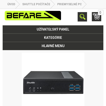
ÚVOD
SHUTTLE POČÍTAČE
PRIEMYSELNÉ PC
0
UŽÍVATEĽSKÝ PANEL
KATEGÓRIE
HLAVNÉ MENU