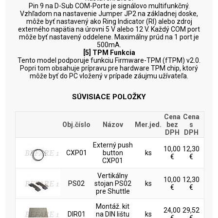
Pin 9 na D-Sub COM-Porte je signálovo multifunkčný.
Vzhľadom na nastavenie Jumper JP2 na základnej doske,
môže byť nastavený ako Ring Indicator (RI) alebo zdroj
externého napätia na úrovni 5 V alebo 12 V. Každý COM port
môže byť nastavený oddelene. Maximálny prúd na 1 port je
500mA.
[5] TPM Funkcia
Tento model podporuje funkciu Firmware-TPM (fTPM) v2.0.
Popri tom obsahuje prípravu pre hardware TPM chip, ktorý
môže byť do PC vložený v prípade záujmu užívateľa.
SÚVISIACE POLOŽKY
Cena
Cena
Obj.číslo
Názov
Mer.jed.
bez
s
DPH
DPH
Externý push
10,00
12,30
CXP01
button
ks
€
€
CXP01
Vertikálny
10,00
12,30
PS02
stojan PS02
ks
€
€
pre Shuttle
Montáž. kit
24,00
29,52
DIR01
na DIN lištu
ks