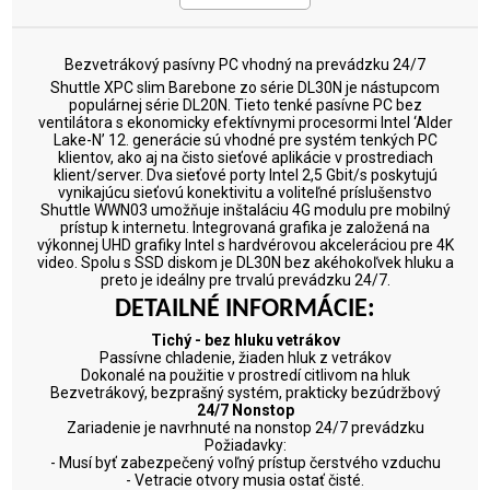
Bezvetrákový pasívny PC vhodný na prevádzku 24/7
Shuttle XPC slim Barebone zo série DL30N je nástupcom
populárnej série DL20N. Tieto tenké pasívne PC bez
ventilátora s ekonomicky efektívnymi procesormi Intel ‘Alder
Lake-N’ 12. generácie sú vhodné pre systém tenkých PC
klientov, ako aj na čisto sieťové aplikácie v prostrediach
klient/server. Dva sieťové porty Intel 2,5 Gbit/s poskytujú
vynikajúcu sieťovú konektivitu a voliteľné príslušenstvo
Shuttle WWN03 umožňuje inštaláciu 4G modulu pre mobilný
prístup k internetu. Integrovaná grafika je založená na
výkonnej UHD grafiky Intel s hardvérovou akceleráciou pre 4K
video. Spolu s SSD diskom je DL30N bez akéhokoľvek hluku a
preto je ideálny pre trvalú prevádzku 24/7.
DETAILNÉ INFORMÁCIE:
Tichý - bez hluku vetrákov
Passívne chladenie, žiaden hluk z vetrákov
Dokonalé na použitie v prostredí citlivom na hluk
Bezvetrákový, bezprašný systém, prakticky bezúdržbový
24/7 Nonstop
Zariadenie je navrhnuté na nonstop 24/7 prevádzku
Požiadavky:
- Musí byť zabezpečený voľný prístup čerstvého vzduchu
- Vetracie otvory musia ostať čisté.