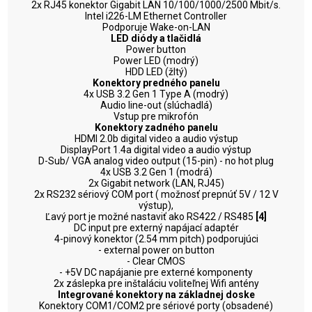
2x RJ45 konektor Gigabit LAN 10/100/1000/2500 Mbit/s.
Intel i226-LM Ethernet Controller
Podporuje Wake-on-LAN
LED diódy a tlačidlá
Power button
Power LED (modrý)
HDD LED (žltý)
Konektory predného panelu
4x USB 3.2 Gen 1 Type A (modrý)
Audio line-out (slúchadlá)
Vstup pre mikrofón
Konektory zadného panelu
HDMI 2.0b digital video a audio výstup
DisplayPort 1.4a digital video a audio výstup
D-Sub/ VGA analog video output (15-pin) - no hot plug
4x USB 3.2 Gen 1 (modrá)
2x Gigabit network (LAN, RJ45)
2x RS232 sériový COM port ( možnosť prepnúť 5V / 12 V
výstup),
Ľavý port je možné nastaviť ako RS422 / RS485
[4]
DC input pre externý napájací adaptér
4-pinový konektor (2.54 mm pitch) podporujúci
- external power on button
- Clear CMOS
- +5V DC napájanie pre externé komponenty
2x záslepka pre inštaláciu voliteľnej Wifi antény
Integrované konektory na základnej doske
Konektory COM1/COM2 pre sériové porty (obsadené)