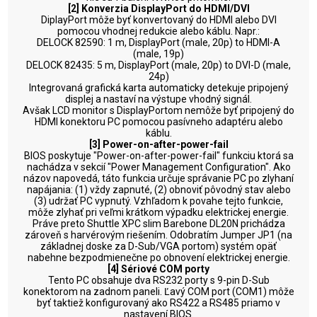
[2] Konverzia DisplayPort do HDMI/DVI
DiplayPort môže byť konvertovaný do HDMI alebo DVI
pomocou vhodnej redukcie alebo káblu. Napr.:
DELOCK 82590: 1 m, DisplayPort (male, 20p) to HDMI-A
(male, 19p)
DELOCK 82435: 5 m, DisplayPort (male, 20p) to DVI-D (male,
24p)
Integrovaná grafická karta automaticky detekuje pripojený
displej a nastaví na výstupe vhodný signál.
Avšak LCD monitor s DisplayPortom nemôže byť pripojený do
HDMI konektoru PC pomocou pasívneho adaptéru alebo
káblu.
[3] Power-on-after-power-fail
BIOS poskytuje "Power-on-after-power-fail" funkciu ktorá sa
nachádza v sekcií "Power Management Configuration". Ako
názov napovedá, táto funkcia určuje správanie PC po zlyhaní
napájania: (1) vždy zapnuté, (2) obnoviť pôvodný stav alebo
(3) udržať PC vypnutý. Vzhľadom k povahe tejto funkcie,
môže zlyhať pri veľmi krátkom výpadku elektrickej energie.
Práve preto Shuttle XPC slim Barebone DL20N prichádza
zároveň s harvérovým riešením. Odobratím Jumper JP1 (na
základnej doske za D-Sub/VGA portom) systém opäť
nabehne bezpodmienečne po obnovení elektrickej energie.
[4] Sériové COM porty
Tento PC obsahuje dva RS232 porty s 9-pin D-Sub
konektorom na zadnom paneli. Ľavý COM port (COM1) môže
byť taktiež konfigurovaný ako RS422 a RS485 priamo v
nastavení BIOS.