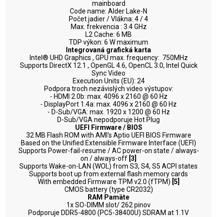
mainboard
Code name: Alder Lake-N
Počet jadier / Vlákna: 4 / 4
Max. frekvencia : 3.4 GHz
L2 Cache: 6 MB
TDP výkon: 6 W maximum
Integrovaná grafická karta
Intel® UHD Graphics , GPU max. frequency: 750MHz
Supports DirectX 12.1 , OpenGL 4.6, OpenCL 3.0, Intel Quick
Sync Video
Execution Units (EU): 24
Podpora troch nezávislých video výstupov:
- HDMI 2.0b: max. 4096 x 2160 @ 60 Hz
- DisplayPort 1.4a: max. 4096 x 2160 @ 60 Hz
- D-Sub/VGA: max. 1920 x 1200 @ 60 Hz
D-Sub/VGA nepodporuje Hot Plug
UEFI Firmware / BIOS
32 MB Flash ROM with AMI's Aptio UEFI BIOS Firmware
Based on the Unified Extensible Firmware Interface (UEFI)
Supports Power-fail-resume / AC power-on state / always-
on / always-off
[3]
Supports Wake-on-LAN (WOL) from S3, S4, S5 ACPI states
Supports boot up from external flash memory cards
With embedded Firmware TPM v2.0 (fTPM)
[5]
CMOS battery (type CR2032)
RAM Pamäte
1x SO-DIMM slot/ 262 pinov
Podporuje DDR5-4800 (PC5-38400U) SDRAM at 1.1V