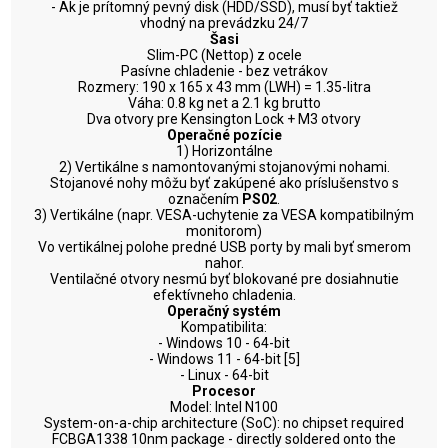
- Ak je prítomný pevný disk (HDD/SSD), musí byť taktiež
vhodný na prevádzku 24/7
Šasi
Slim-PC (Nettop) z ocele
Pasívne chladenie - bez vetrákov
Rozmery: 190 x 165 x 43 mm (LWH) = 1.35-litra
Váha: 0.8 kg net a 2.1 kg brutto
Dva otvory pre Kensington Lock + M3 otvory
Operačné pozície
1) Horizontálne
2) Vertikálne s namontovanými stojanovými nohami.
Stojanové nohy môžu byť zakúpené ako príslušenstvo s
označením
PS02
.
3) Vertikálne (napr. VESA-uchytenie za VESA kompatibilným
monitorom)
Vo vertikálnej polohe predné USB porty by mali byť smerom
nahor.
Ventilačné otvory nesmú byť blokované pre dosiahnutie
efektívneho chladenia.
Operačný systém
Kompatibilita:
- Windows 10 - 64-bit
- Windows 11 - 64-bit [5]
- Linux - 64-bit
Procesor
Model: Intel N100
System-on-a-chip architecture (SoC): no chipset required
FCBGA1338 10nm package - directly soldered onto the