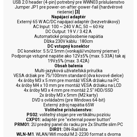
USB 2.0 header (4-pin) potrebný pre WWN03 príslušenstvo
Jumper JP1 pre power-on-after-power-fail (hardvérové
riešenie)
[3]
Napájací adaptér
Externý 65 W AC/DC napájací adaptér (bezvetrákový)
AC Input: 100 ~ 240 V AC, 50 ~ 60 Hz
DC Output: 19 V / 3.42 A
Automatické prispôsobenie napätia
Dĺžka 230V káblu : 180cm
DC vstupný konektor
DC konektor: 5.5/2.5mm (vonkajší/vnútorný priemer)
Podporuje vstupné napätie ako 12V±5% (max. 5.33A) tak aj
19V±5% (max. 3.42A)
Obsah balenia
Multi-jazyková užívateľská príručka
VESA držiak pre 75/100mm standard (dva kovové dielce)
4x šróby M3 x 5 mm pre montáž VESA držiaku na PC
4x šróby M4 x 10 mm pre montáž VESA držiaku na LCD
4x šróby M3 x 4 mm pre montáž 2.5" HDD/SSD
2x šróby M3 x 5mm (M2 karty)
DVD s ovládačmi (pre Windows 64-bit)
Externý zdroj napätia 65W
Voliteľné príslušenstvo:
PS02:
voliteľný stojan pre vertikálnu pozíciu
CXP01:
adaptér pre "external power button"
PRM01:
2U predný panel do racku pre 2x Shuttle slim PC
DIR01:
DIN-Rail lišta
WLN-M1
. WLAN/Wifi modul M.2-2230 format s dvoma