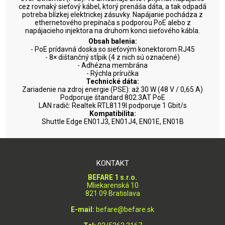
cez rovnaký sieťový kábel, ktorý prenáša dáta, a tak odpadá
potreba blízkej elektrickej zásuvky. Napájanie pochádza z
ethernetového prepínača s podporou PoE alebo z
napájacieho injektora na druhom konci sieťového kábla.
Obsah balenia:
- PoE prídavná doska so sieťovým konektorom RJ45
- 8× dištančný stĺpik (4 z nich sú označené)
- Adhézna membrána
- Rýchla príručka
Technické dáta:
Zariadenie na zdroj energie (PSE): až 30 W (48 V / 0,65 A)
Podporuje štandard 802.3AT PoE
LAN radič: Realtek RTL8119I podporuje 1 Gbit/s
Kompatibilita:
Shuttle Edge EN01J3, EN01J4, EN01E, EN01B
KONTAKT
BEFARE 1 s.r.o.
Mliekarenská 10
821 09 Bratislava
E-mail:
befare@befare.sk