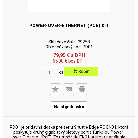
POWER-OVER-ETHERNET (POE) KIT
Skladové číslo:
29258
Objednávkový kód:
PD01
79,95
€
s DPH
65,00
€
bez DPH
Kúpiť
ks
Na objednávku
PD01 je prídavná doska pre sériu Shuttle Edge PC EN01, ktorá
poskytuje druhý gigabitový sieťový port s funkciou Power-
over-Ethernet (PoE). To umožňuje EN01 prijímať napájanie