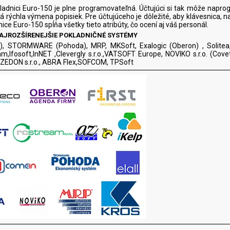
ladnici Euro-150 je plne programovateľná. Účtujúci si tak môže naprog
á rýchla výmena popisiek. Pre účtujúceho je dôležité, aby klávesnica, na
ice Euro-150 spĺňa všetky tieto atribúty, čo ocení aj váš personál.
NAJROZŠÍRENEJŠIE POKLADNIČNÉ SYSTÉMY
, STORMWARE (Pohoda), MRP, MKSoft, Exalogic (Oberon) , Solitea, Ab
m,Ifosoft,InNET ,Clevergly s.r.o.,VATSOFT Europe, NOVIKO s.r.o. (Covetr
 ZEDON s.r.o., ABRA Flex,SOFCOM, TPSoft