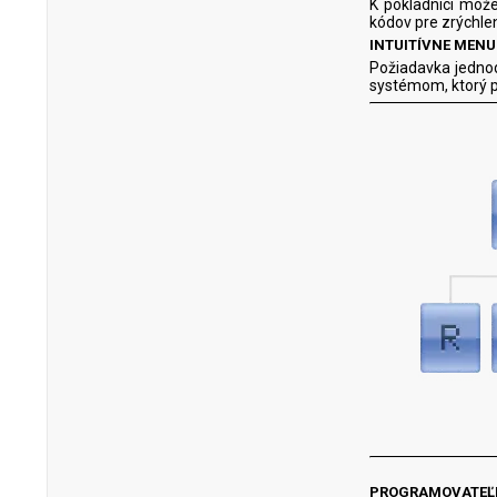
K pokladnici môže
kódov pre zrýchlen
INTUITÍVNE MEN
Požiadavka jednod
systémom, ktorý p
PROGRAMOVATEĽ