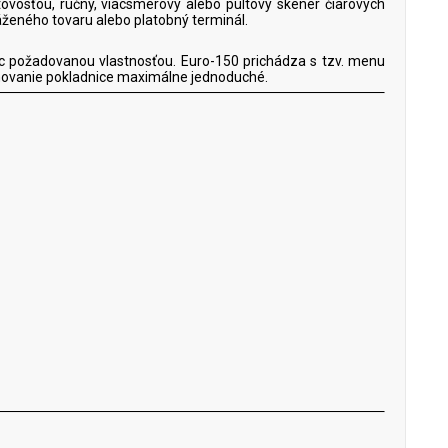
tovosťou, ručný, viacsmerový alebo pultový skener čiarových
váženého tovaru alebo platobný terminál.
ac požadovanou vlastnosťou. Euro-150 prichádza s tzv. menu
amovanie pokladnice maximálne jednoduché.