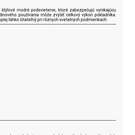
a štýlové modré podsvietenie, ktoré zabezpečujú vynikajúcu
dinového používania môže zvýšiť celkový výkon pokladníka.
splej ľahko čitateľný pri rôznych svetelných podmienkach.