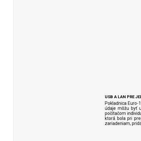
USB A LAN PRE 
Pokladnica Euro-
údaje môžu byť u
počítačom individ
ktorá bola pri p
zariadeniam, prid