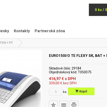
0 ks / 
ienky
Kontakty
Partnerská zóna
TOS + PT
EURO150I/O TE FLEXY SK, BAT 
Skladové číslo:
29184
Objednávkový kód:
T050075
416,97
€
s DPH
339,00
€
bez DPH
Kúpiť
ks