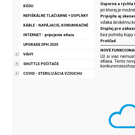
Úsporná a rýchla 
KÓDU
pri ktorej je možn
NEFIŠKÁLNE TLAČIARNE + DOPLNKY
Pripojíte aj skene
vďaka širokému 
KÁBLE - NAPÁJACIE, KOMUNIKAČNÉ
Displej pre zákaz
bez potreby kúpy
INTERNET - pripojenie eKasa
Prehľad
UPGRADE DPH 2025
NOVÉ FUNKCIONA
VÁHY
Už si viac nemus
eKasa. Tento nový 
SHUTTLE POČÍTAČE
konkurencieschopn
COVID - STERILIZÁCIA VZDUCHU