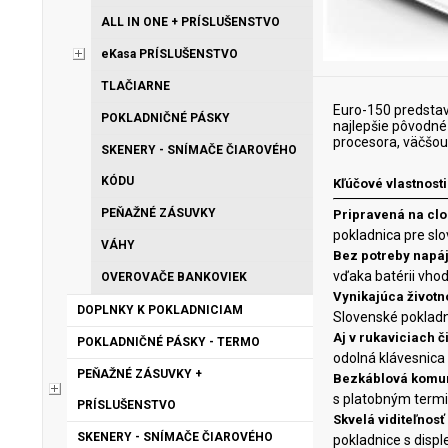
ALL IN ONE + PRÍSLUŠENSTVO
eKasa PRÍSLUŠENSTVO
TLAČIARNE
Euro-150 predstavu
POKLADNIČNÉ PÁSKY
najlepšie pôvodné
procesora, väčšou
SKENERY - SNÍMAČE ČIAROVÉHO
KÓDU
Kľúčové vlastnosti
PEŇAŽNÉ ZÁSUVKY
Pripravená na cl
pokladnica pre sl
VÁHY
Bez potreby napáj
vďaka batérii vhod
OVEROVAČE BANKOVIEK
Vynikajúca životn
DOPLNKY K POKLADNICIAM
Slovenské poklad
Aj v rukaviciach 
POKLADNIČNÉ PÁSKY - TERMO
odolná klávesnica 
PEŇAŽNÉ ZÁSUVKY +
Bezkáblová komu
s platobným term
PRÍSLUŠENSTVO
Skvelá viditeľnos
SKENERY - SNÍMAČE ČIAROVÉHO
pokladnice s displ