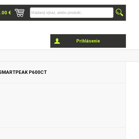
0.00 €
Prihlásenie
+ SMARTPEAK
P600CT