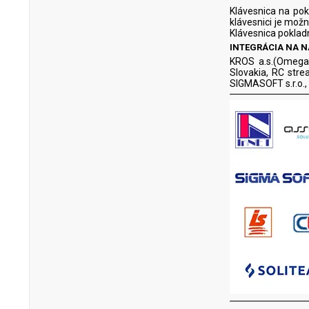
Klávesnica na pok
klávesnici je možn
Klávesnica pokladn
INTEGRÁCIA NA 
KROS a.s.(Omega)
Slovakia, RC strea
SIGMASOFT s.r.o.,