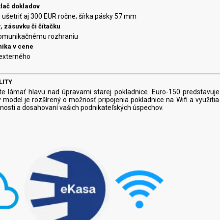
tlač dokladov
é ušetriť aj 300 EUR ročne; šírka pásky 57 mm
r, zásuvku či čítačku
komunikačnému rozhraniu
níka v cene
 externého
LITY
íte lámať hlavu nad úpravami starej pokladnice. Euro-150 predstav
model je rozšírený o možnosť pripojenia pokladnice na Wifi a využitia 
osti a dosahovaní vašich podnikateľských úspechov.