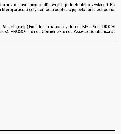
ramovať klávesnicu podľa svojich potrieb alebo zvyklostí. Na
 ktorej pracuje celý deň bola odolná a jej ovládanie pohodlné.
iset (ikelp),First Information systems, BISI Plus, DIOCHI
us), PROSOFT s.r.o., ComeIn.sk s.r.o., Asseco Solutions,a.s.,