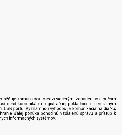
umožňuje komunikáciu medzi viacerými zariadeniami, pričom
í riešiť komunikáciu registračnej pokladnice s centrálnym
o či USB portu. Významnou výhodou je komunikácia na diaľku,
hranie ďalej ponúka pohodlnú vzdialenú správu a prístup k
ôznych informačných systémov.