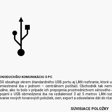
JEDNODUCHŠIU KOMUNIKÁCIU S PC
150 obsahuje okrem štandardného USB portu aj LAN rozhranie, ktoré 
miestnené iba v jednom – centrálnom počítači. Obchodník tak nemus
uálne, ako to bolo v prípade ich prepojenia prostredníctvom sériovéh
repojení s USB obmedzená iba na vzdialenosť 3 až 5 metrov. LAN roz
ávanie nových tovarových položiek, cien, export a odosielanie dát do r
SÚVISIACE POLOŽKY