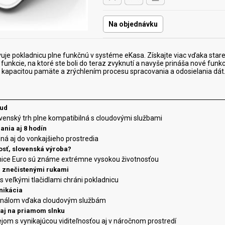
Na objednávku
je pokladnicu plne funkčnú v systéme eKasa. Získajte viac vďaka starej
 funkcie, na ktoré ste boli do teraz zvyknutí a navyše prináša nové fu
 kapacitou pamäte a zrýchlením procesu spracovania a odosielania dát
oud
ovenský trh plne kompatibilná s cloudovými službami
ania aj 8 hodín
ná aj do vonkajšieho prostredia
osť, slovenská výroba
?
nice Euro sú známe extrémne vysokou životnosťou
či znečistenými rukami
s veľkými tlačidlami chráni pokladnicu
nikácia
inálom vďaka cloudovým službám
ť aj na priamom slnku
ejom s vynikajúcou viditeľnosťou aj v náročnom prostredí