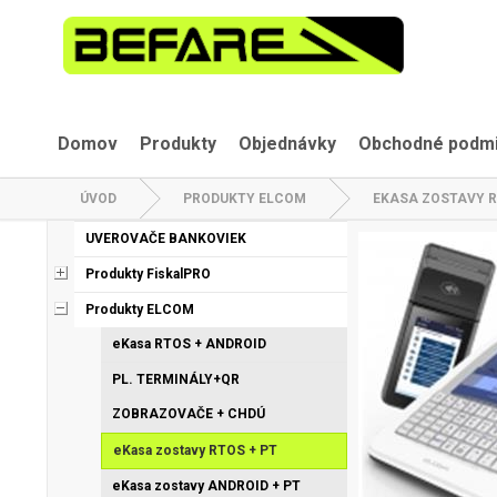
Domov
Produkty
Objednávky
Obchodné podm
ÚVOD
PRODUKTY ELCOM
EKASA ZOSTAVY R
UVEROVAČE BANKOVIEK
Produkty FiskalPRO
Produkty ELCOM
eKasa RTOS + ANDROID
PL. TERMINÁLY+QR
ZOBRAZOVAČE + CHDÚ
eKasa zostavy RTOS + PT
eKasa zostavy ANDROID + PT