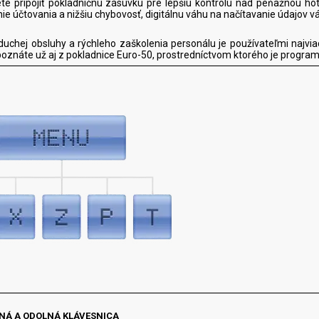
te pripojiť pokladničnú zásuvku pre lepšiu kontrolu nad peňažnou ho
ie účtovania a nižšiu chybovosť, digitálnu váhu na načítavanie údajov 
U
uchej obsluhy a rýchleho zaškolenia personálu je používateľmi najvi
oznáte už aj z pokladnice Euro-50, prostredníctvom ktorého je progr
NÁ A ODOLNÁ KLÁVESNICA