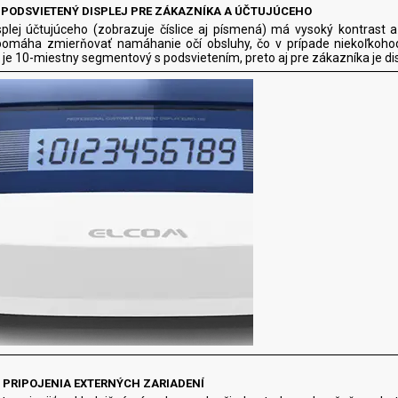
 PODSVIETENÝ DISPLEJ PRE ZÁKAZNÍKA A ÚČTUJÚCEHO
plej účtujúceho (zobrazuje číslice aj písmená) má vysoký kontrast 
 pomáha zmierňovať namáhanie očí obsluhy, čo v prípade niekoľkoho
 je 10-miestny segmentový s podsvietením, preto aj pre zákazníka je di
 PRIPOJENIA EXTERNÝCH ZARIADENÍ