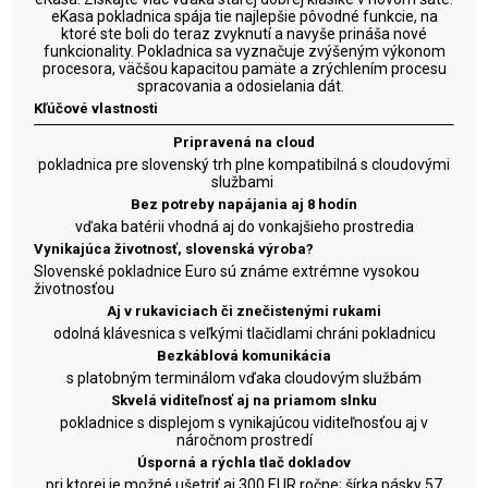
eKasa pokladnica spája tie najlepšie pôvodné funkcie, na
ktoré ste boli do teraz zvyknutí a navyše prináša nové
funkcionality. Pokladnica sa vyznačuje zvýšeným výkonom
procesora, väčšou kapacitou pamäte a zrýchlením procesu
spracovania a odosielania dát.
Kľúčové vlastnosti
Pripravená na cloud
pokladnica pre slovenský trh plne kompatibilná s cloudovými
službami
Bez potreby napájania aj 8 hodín
vďaka batérii vhodná aj do vonkajšieho prostredia
Vynikajúca životnosť, slovenská výroba
?
Slovenské pokladnice Euro sú známe extrémne vysokou
životnosťou
Aj v rukaviciach či znečistenými rukami
odolná klávesnica s veľkými tlačidlami chráni pokladnicu
Bezkáblová komunikácia
s platobným terminálom vďaka cloudovým službám
Skvelá viditeľnosť aj na priamom slnku
pokladnice s displejom s vynikajúcou viditeľnosťou aj v
náročnom prostredí
Úsporná a rýchla tlač dokladov
pri ktorej je možné ušetriť aj 300 EUR ročne; šírka pásky 57