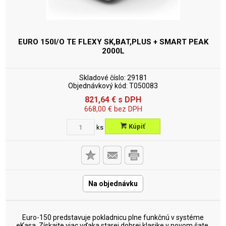
EURO 150I/O TE FLEXY SK,BAT,PLUS + SMART
PEAK
2000L
Skladové číslo:
29181
Objednávkový kód:
T050083
821,64
€
s DPH
668,00
€
bez DPH
Kúpiť
ks
Na objednávku
Euro-150 predstavuje pokladnicu plne funkčnú v systéme
eKasa. Získajte viac vďaka starej dobrej klasike v novom šate.