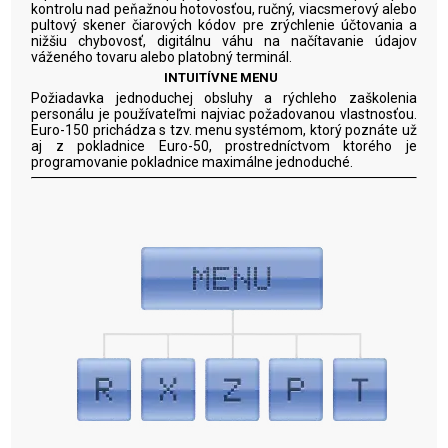
kontrolu nad peňažnou hotovosťou, ručný, viacsmerový alebo
pultový skener čiarových kódov pre zrýchlenie účtovania a
nižšiu chybovosť, digitálnu váhu na načítavanie údajov
váženého tovaru alebo platobný terminál.
INTUITÍVNE MENU
Požiadavka jednoduchej obsluhy a rýchleho zaškolenia
personálu je používateľmi najviac požadovanou vlastnosťou.
Euro-150 prichádza s tzv. menu systémom, ktorý poznáte už
aj z pokladnice Euro-50, prostredníctvom ktorého je
programovanie pokladnice maximálne jednoduché.