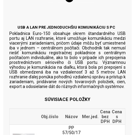
USB A LAN PRE JEDNODUCHŠIU KOMUNIKÁCIU S PC
Pokladnica Euro-150 obsahuje okrem štandardného USB
portu aj LAN rozhranie, ktoré umožňuje komunikáciu medzi
viacerými zariadeniami, pričom údaje môžu byť umiestnené
iba v jednom – centrálnom počítači. Obchodník tak nemusí
riešiť komunikáciu registračnej pokladnice s centrálnym
počítačom individuálne, ako to bolo v prípade ich prepojenia
prostredníctvom sériového či USB portu. Významnou
výhodou je komunikácia na diaľku, ktorá bola pri prepojení s
USB obmedzená iba na vzdialenosť 3 až 5 metrov. LAN
rozhranie ďalej ponúka pohodlnú vzdialenú správu a prístup k
zariadeniam, pridávanie nových tovarových položiek, cien,
export a odosielanie dát do rôznych informačných systémov.
SÚVISIACE POLOŽKY
Cena
Cena
Obj.číslo
Názov
Mer.jed.
bez
s
DPH
DPH
PP
57/50/17