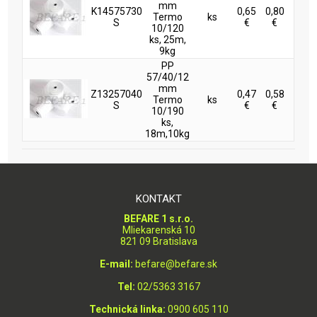
mm
K14575730
0,65
0,80
Termo
ks
S
€
€
10/120
ks, 25m,
9kg
PP
57/40/12
mm
Z13257040
0,47
0,58
Termo
ks
S
€
€
10/190
ks,
18m,10kg
KONTAKT
BEFARE 1 s.r.o.
Mliekarenská 10
821 09 Bratislava
E-mail:
befare@befare.sk
Tel:
02/5363 3167
Technická linka:
0900 605 110