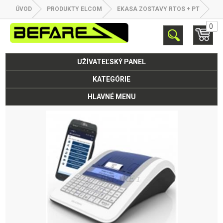
ÚVOD
PRODUKTY ELCOM
EKASA ZOSTAVY RTOS + PT
0
UŽÍVATEĽSKÝ PANEL
KATEGÓRIE
HLAVNÉ MENU