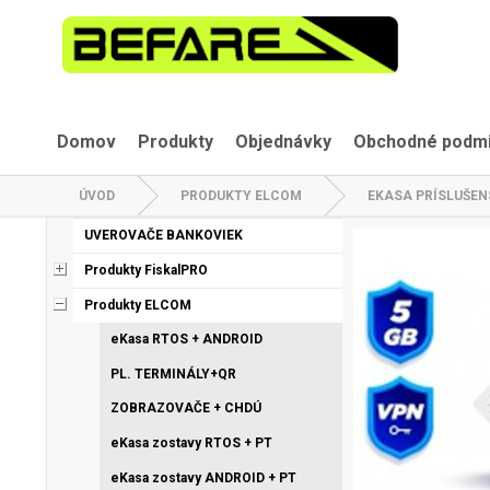
Domov
Produkty
Objednávky
Obchodné podm
ÚVOD
PRODUKTY ELCOM
EKASA PRÍSLUŠE
UVEROVAČE BANKOVIEK
Produkty FiskalPRO
Produkty ELCOM
eKasa RTOS + ANDROID
PL. TERMINÁLY+QR
ZOBRAZOVAČE + CHDÚ
eKasa zostavy RTOS + PT
eKasa zostavy ANDROID + PT