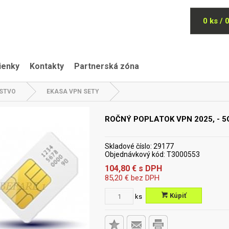
0 ks / 
ienky
Kontakty
Partnerská zóna
NSTVO
EKASA VPN SETY
ROČNÝ POPLATOK VPN 2025, - 5
Skladové číslo:
29177
Objednávkový kód:
T3000553
104,80
€
s DPH
85,20
€
bez DPH
Kúpiť
ks