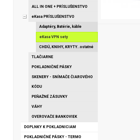
ALL IN ONE + PRÍSLUŠENSTVO
eKasa PRÍSLUŠENSTVO
Adaptéry, Batérie, káble
eKasa VPN sety
CHDÚ, KNIHY, KRYTY..ostatné
TLAČIARNE
POKLADNIČNÉ PÁSKY
SKENERY - SNÍMAČE ČIAROVÉHO
KÓDU
PEŇAŽNÉ ZÁSUVKY
VÁHY
OVEROVAČE BANKOVIEK
DOPLNKY K POKLADNICIAM
POKLADNIČNÉ PÁSKY - TERMO