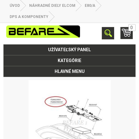
ÚVOD
NÁHRADNÉ DIELY ELCOM
E80/A
DPS A KOMPONENTY
0
UŽÍVATEĽSKÝ PANEL
KATEGÓRIE
HLAVNÉ MENU