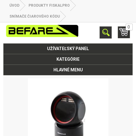
ÚVOD
PRODUKTY FISKALPRO
SNÍMAČE ČIAROVÉHO KÓDU
0
UŽÍVATEĽSKÝ PANEL
KATEGÓRIE
HLAVNÉ MENU