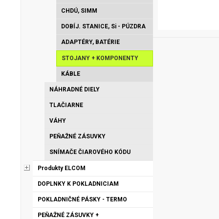
CHDÚ, SIMM
DOBÍJ. STANICE, Si - PÚZDRA
ADAPTÉRY, BATÉRIE
STOJANY + KOMPONENTY
KÁBLE
NÁHRADNÉ DIELY
TLAČIARNE
VÁHY
PEŇAŽNÉ ZÁSUVKY
SNÍMAČE ČIAROVÉHO KÓDU
Produkty ELCOM
DOPLNKY K POKLADNICIAM
POKLADNIČNÉ PÁSKY - TERMO
PEŇAŽNÉ ZÁSUVKY +