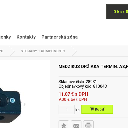
0 ks / 
ienky
Kontakty
Partnerská zóna
VO
STOJANY + KOMPONENTY
MEDZIKUS DRŽIAKA TERMIN. A8,
Skladové číslo:
28931
Objednávkový kód:
810043
11,07
€
s DPH
9,00
€
bez DPH
Kúpiť
ks