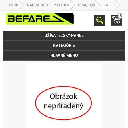
ÚVOD
NÁHRADNÉ DIELY ELCOM
E150, 150I
KÁBLE
0
UŽÍVATEĽSKÝ PANEL
KATEGÓRIE
HLAVNÉ MENU