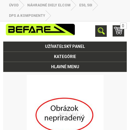
ÚVOD
NÁHRADNÉ DIELY ELCOM
E50, 50I
DPS A KOMPONENTY
0
UŽÍVATEĽSKÝ PANEL
KATEGÓRIE
HLAVNÉ MENU