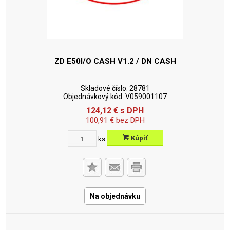
ZD E50I/O CASH V1.2 / DN
CASH
Skladové číslo:
28781
Objednávkový kód:
V059001107
124,12
€
s DPH
100,91
€
bez DPH
Kúpiť
ks
Na objednávku