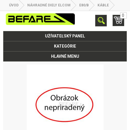
ÚVOD
NÁHRADNÉ DIELY ELCOM
E80/B
KÁBLE
0
UŽÍVATEĽSKÝ PANEL
KATEGÓRIE
HLAVNÉ MENU