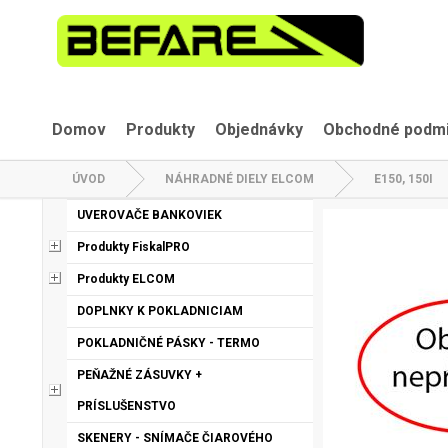
Domov
Produkty
Objednávky
Obchodné podm
ÚVOD
NÁHRADNÉ DIELY ELCOM
E150, 150I
UVEROVAČE BANKOVIEK
Produkty FiskalPRO
Produkty ELCOM
DOPLNKY K POKLADNICIAM
POKLADNIČNÉ PÁSKY - TERMO
PEŇAŽNÉ ZÁSUVKY +
PRÍSLUŠENSTVO
SKENERY - SNÍMAČE ČIAROVÉHO