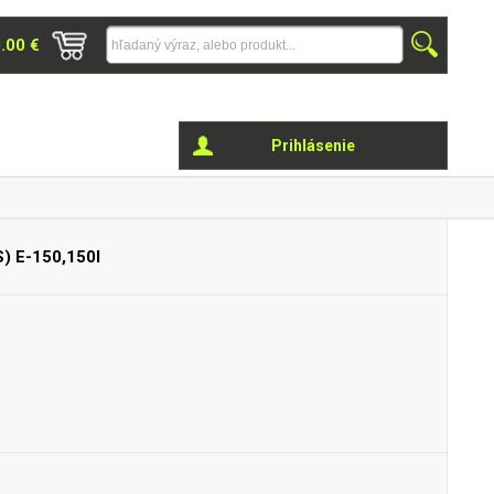
0.00 €
Prihlásenie
S)
E-150,150I