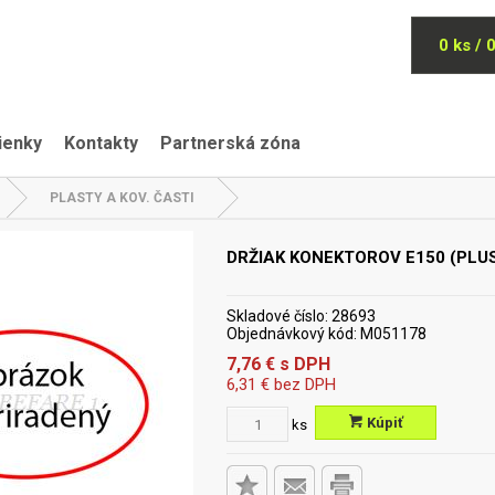
0 ks / 
ienky
Kontakty
Partnerská zóna
PLASTY A KOV. ČASTI
DRŽIAK KONEKTOROV E150 (PLU
Skladové číslo:
28693
Objednávkový kód:
M051178
7,76
€
s DPH
6,31
€
bez DPH
Kúpiť
ks