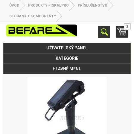
ÚVOD
PRODUKTY FISKALPRO
PRÍSLUŠENSTVO
STOJANY + KOMPONENTY
0
UŽÍVATEĽSKÝ PANEL
KATEGÓRIE
HLAVNÉ MENU