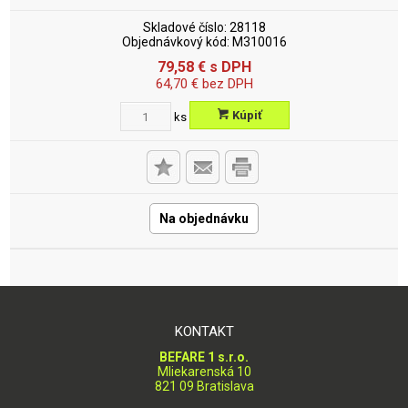
Skladové číslo:
28118
Objednávkový kód:
M310016
79,58
€
s DPH
64,70
€
bez DPH
Kúpiť
ks
Na objednávku
KONTAKT
BEFARE 1 s.r.o.
Mliekarenská 10
821 09 Bratislava