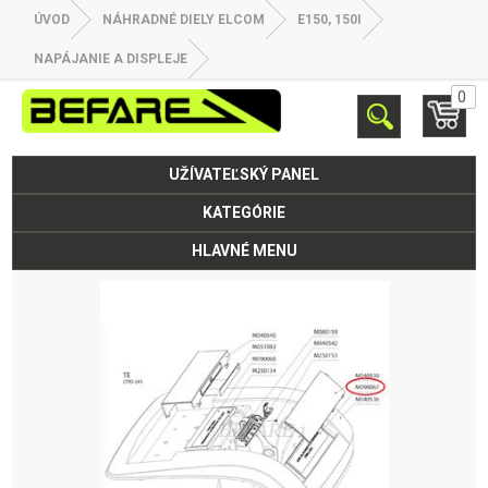
ÚVOD
NÁHRADNÉ DIELY ELCOM
E150, 150I
NAPÁJANIE A DISPLEJE
0
UŽÍVATEĽSKÝ PANEL
KATEGÓRIE
HLAVNÉ MENU