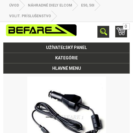
ÚVOD
NÁHRADNÉ DIELY ELCOM
E50, 50I
VOLIT. PRÍSLUŠENSTVO
0
UŽÍVATEĽSKÝ PANEL
KATEGÓRIE
HLAVNÉ MENU