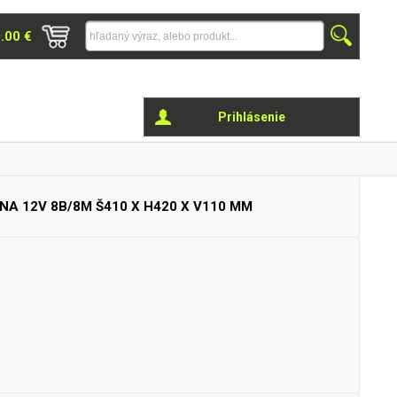
0.00 €
Prihlásenie
RNA 12V
8B/8M Š410 X H420 X V110 MM