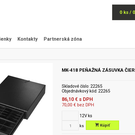
0 ks / 
ienky
Kontakty
Partnerská zóna
MK-418 PEŇAŽNÁ ZÁSUVKA ČIE
Skladové číslo:
22265
Objednávkový kód:
22265
86,10
€
s DPH
70,00
€
bez DPH
12V
ks
Kúpiť
ks