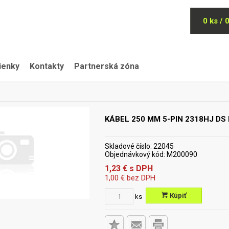
0 ks / 
ienky
Kontakty
Partnerská zóna
KÁBEL 250 MM 5-PIN 2318HJ DS
Skladové číslo:
22045
Objednávkový kód:
M200090
1,23
€
s DPH
1,00
€
bez DPH
Kúpiť
ks