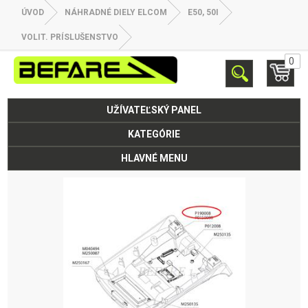
ÚVOD
NÁHRADNÉ DIELY ELCOM
E50, 50I
VOLIT. PRÍSLUŠENSTVO
0
UŽÍVATEĽSKÝ PANEL
KATEGÓRIE
HLAVNÉ MENU