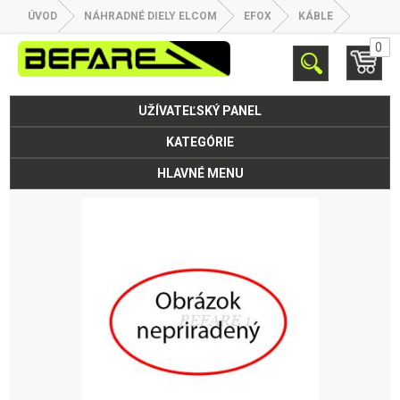
ÚVOD
NÁHRADNÉ DIELY ELCOM
EFOX
KÁBLE
0
UŽÍVATEĽSKÝ PANEL
KATEGÓRIE
HLAVNÉ MENU