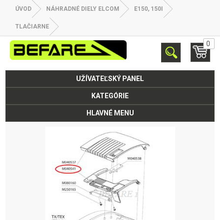
ÚVOD
NÁHRADNÉ DIELY ELCOM
E150, 150I
TLAČIARNE
0
UŽÍVATEĽSKÝ PANEL
KATEGÓRIE
HLAVNÉ MENU