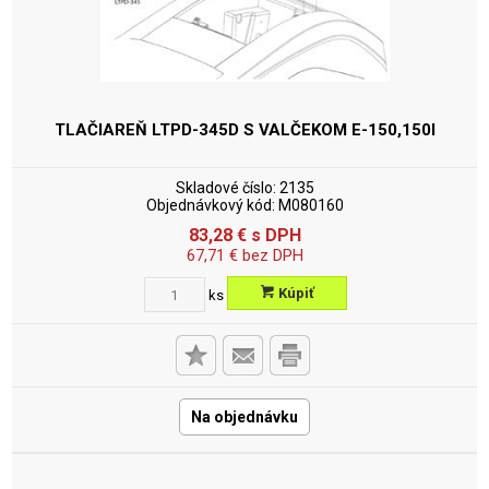
TLAČIAREŇ LTPD-345D S VALČEKOM
E-150,150I
Skladové číslo:
2135
Objednávkový kód:
M080160
83,28
€
s DPH
67,71
€
bez DPH
Kúpiť
ks
Na objednávku