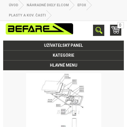
ÚVOD
NÁHRADNÉ DIELY ELCOM
EFOX
PLASTY A KOV. ČASTI
0
UŽÍVATEĽSKÝ PANEL
KATEGÓRIE
HLAVNÉ MENU