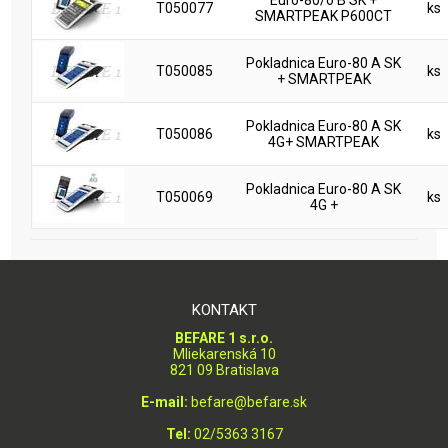
Euro-80/o B SK +
T050077
ks
SMARTPEAK P600CT
Pokladnica Euro-80 A SK
T050085
ks
+ SMARTPEAK
Pokladnica Euro-80 A SK
T050086
ks
4G+ SMARTPEAK
Pokladnica Euro-80 A SK
T050069
ks
4G +
KONTAKT
BEFARE 1 s.r.o.
Mliekarenská 10
821 09 Bratislava
E-mail:
befare@befare.sk
Tel:
02/5363 3167