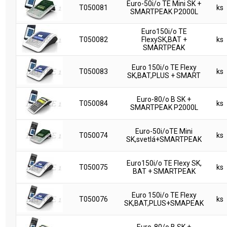
Euro-50i/o TE Mini SK +
T050081
ks
SMARTPEAK P2000L
Euro150i/o TE
T050082
FlexySK,BAT +
ks
SMARTPEAK
Euro 150i/o TE Flexy
T050083
ks
SK,BAT,PLUS + SMART
Euro-80/o B SK +
T050084
ks
SMARTPEAK P2000L
Euro-50i/oTE Mini
T050074
ks
SK,svetlá+SMARTPEAK
Euro150i/o TE Flexy SK,
T050075
ks
BAT + SMARTPEAK
Euro 150i/o TE Flexy
T050076
ks
SK,BAT,PLUS+SMAPEAK