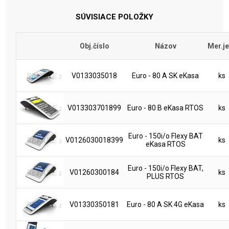
SÚVISIACE POLOŽKY
Obj.číslo
Názov
Mer.je
V0133035018
Euro - 80 A SK eKasa
ks
V013303701899
Euro - 80 B eKasa RTOS
ks
Euro - 150i/o Flexy BAT
V0126030018399
ks
eKasa RTOS
Euro - 150i/o Flexy BAT,
V01260300184
ks
PLUS RTOS
V01330350181
Euro - 80 A SK 4G eKasa
ks