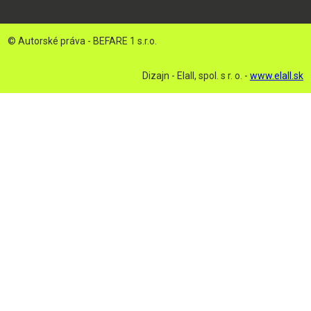
© Autorské práva - BEFARE 1 s.r.o.
Dizajn - Elall, spol. s r. o. -
www.elall.sk