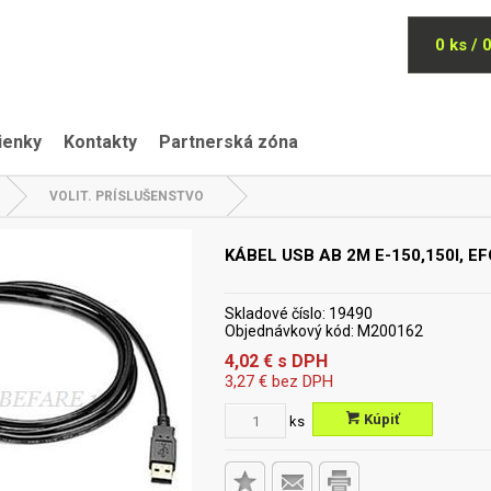
0 ks / 
ienky
Kontakty
Partnerská zóna
VOLIT. PRÍSLUŠENSTVO
KÁBEL USB AB 2M
E-150,150I, E
Skladové číslo:
19490
Objednávkový kód:
M200162
4,02
€
s DPH
3,27
€
bez DPH
Kúpiť
ks