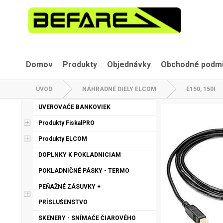
Domov
Produkty
Objednávky
Obchodné podm
ÚVOD
NÁHRADNÉ DIELY ELCOM
E150, 150I
UVEROVAČE BANKOVIEK
Produkty FiskalPRO
Produkty ELCOM
DOPLNKY K POKLADNICIAM
POKLADNIČNÉ PÁSKY - TERMO
PEŇAŽNÉ ZÁSUVKY +
PRÍSLUŠENSTVO
SKENERY - SNÍMAČE ČIAROVÉHO