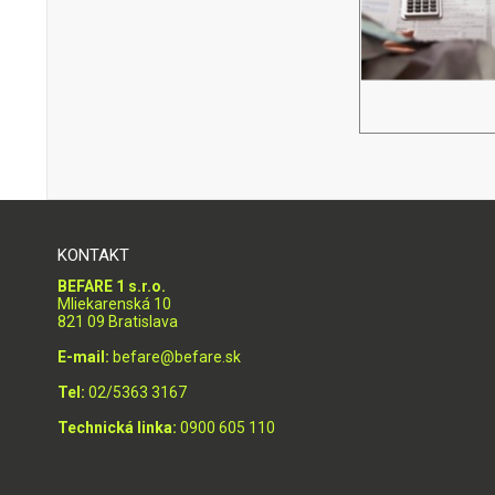
KONTAKT
BEFARE 1 s.r.o.
Mliekarenská 10
821 09 Bratislava
E-mail:
befare@befare.sk
Tel:
02/5363 3167
Technická linka:
0900 605 110