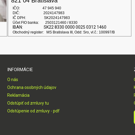
821 04 Bratislava
IČO: 47 945 940
DIČ: 2024147983
IČ DPH: SK2024147983
Účet FIO banka: 2503121460 / 8330
IBAN: SK22 8330 0000 0025 0312 1460
Obchodný register: MS Bratislava III, Odd: Sro, vl.č.: 100997/B
INFORMÁCIE
O nás
Ochrana osobných údajov
Reklamácia
Odstúpiť od zmluvy tu
Odstúpenie od zmluvy - pdf