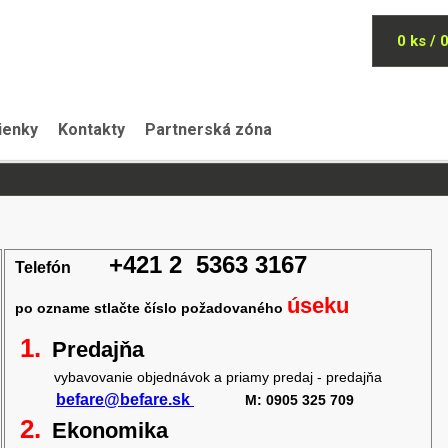
0 ks / 
ienky
Kontakty
Partnerská zóna
+421 2 5363 3167
Telefón
úseku
po ozname stlačte číslo požadovaného
1.
Predajňa
vybavovanie objednávok a priamy predaj -
predajňa
befare@befare.sk
M: 0905 325 709
2.
Ekonomika