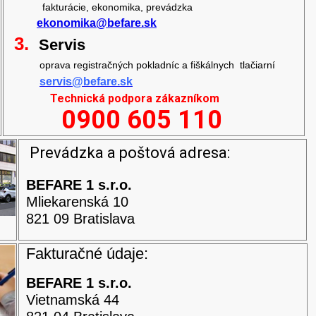
fakturácie, ekonomika, prevádzka
ekonomika@befare.sk
3.
Servis
oprava
registračných pokladníc a fiškálnych
tlačiarní
servis@befare.sk
Technická podpora zákazníkom
0900 605 110
Prevádzka a poštová adresa:
BEFARE 1 s.r.o.
Mliekarenská 10
821 09 Bratislava
Fakturačné údaje:
BEFARE 1 s.r.o.
Vietnamská 44