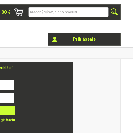
0.00 €
Prihlásenie
rihlásiť.
gistrácia